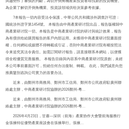
與趨勢作了審慎的判斷，為切开倒角機產業投資者尋找新的投資機會。
為企業了解切开倒角機業、投資該領域供给決策參考依據。
?本報告一切內容受法令保護，中華公民共和國涉外調查許可證：
國統涉外證字第1454號。 本報告由中商產業研讨院出品，報告版權歸中
商產業研讨院一切。本報告是中商產業研讨院的研讨與統計效果，報告
為有償供给給購買報告的客戶內部运用。未獲得中商產業研讨院書面授
權，任何網站或媒體不得轉載或引证，否則中商產業研讨院有權按照法
令来追究其法令責任。如需訂閱研讨報告，請直接聯系本網站，以便獲
得全程優質完善服務。 本報告目錄與內容系中商產業研讨院原創，未經
本公司事前書面許可，拒絕任何办法復制、轉載。 在此，我們誠意向您
推薦鑒別咨詢公司實力的首要办法。
近来，由鄭州市商務局、鄭州市工信局、鄭州市公民政府駐廣州聯
絡處主辦，中商產業研讨院協辦的2026鄭州-粵...
近来，由鄭州市商務局、鄭州市工信局、鄭州市公民政府駐廣州聯
絡處主辦，中商產業研讨院協辦的2026鄭州-粵...
2026年4月23日，甘肅—深圳（前海）產業协作大會暨前海服務行
金張掖特征優勢產業座談會在張掖舉行。張掖...