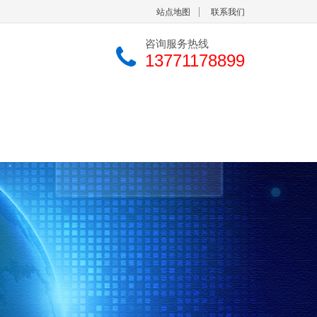
站点地图
联系我们
咨询服务热线
13771178899
中心
联系我们