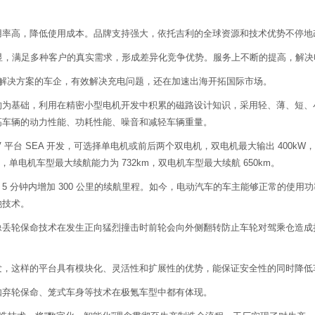
高，降低使用成本。品牌支持强大，依托吉利的全球资源和技术优势不停地
显，满足多种客户的真实需求，形成差异化竞争优势。服务上不断的提高，解决
态解决方案的车企，有效解决充电问题，还在加速出海开拓国际市场。
Ex”的基本结构为基础，利用在精密小型电机开发中积累的磁路设计知识，采用轻、薄
高车辆的动力性能、功耗性能、噪音和减轻车辆重量。
 SEA 开发，可选择单电机或前后两个双电机，双电机最大输出 400kW，最大扭矩 
0kWh，单电机车型最大续航能力为 732km，双电机车型最大续航 650km。
5 分钟内增加 300 公里的续航里程。如今，电动汽车的车主能够正常的使用功
池技术。
轮保命技术在发生正向猛烈撞击时前轮会向外侧翻转防止车轮对驾乘仓造成
台开发，这样的平台具有模块化、灵活性和扩展性的优势，能保证安全性的同时降
弃轮保命、笼式车身等技术在极氪车型中都有体现。