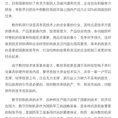
力。目前国家组织了有关方面的人员做沟通和交流，企业也在积极努力
研发，争取早日把在中档数控系统市场上国内产品只占10%的局面扭转
过来。
数控机床行业是具有高技术上的含金量的行业。其特点是技术方面
的要求高、产品更新换代快、投资密度大、产品综合性强，各功能部件
对整机的质量和性能至关重要。商品市场容量小，竞争对手强大。这对
政府的支持协调和企业经营的有效灵活均提出很高要求。基本的政策方
向是要把国家政策导向、行业结构的改善和灵活的企业机制三者更好地
结合起来。
由于数控技术体系复杂庞大，数控系统更是属于高科技型电子类行
业兼具软硬件研发内容，要求有较大资金技术实力，决非一家一户可以
支撑。轻率投资上马，日后无力支撑，易引起人力财力不应有的损失，
所以政府的引导是必要的。组织数控系统的产、学、研攻关如此，功能
部件的攻关也应如此。
数字控制机床的水平、品种和生产能力反映了国家的技术、经济综
合国力。数字控制机床作为国防军工的战略装备，是各种武器装备重要
的制造手段，是国防军工装备现代化的重要保证。然而，振兴数控机床