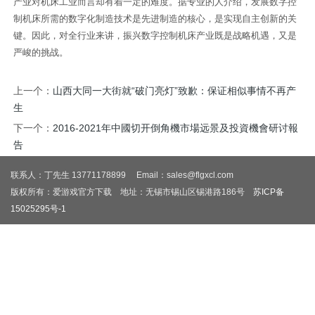
产业对机床工业而言却有着一定的难度。据专业的人介绍，发展数字控
制机床所需的数字化制造技术是先进制造的核心，是实现自主创新的关
键。因此，对全行业来讲，振兴数字控制机床产业既是战略机遇，又是
严峻的挑战。
上一个：
山西大同一大街就“破门亮灯”致歉：保证相似事情不再产
生
下一个：
2016-2021年中國切开倒角機市場远景及投資機會研讨報
告
联系人：丁先生 13771178899 Email：sales@flgxcl.com
版权所有：爱游戏官方下载 地址：无锡市锡山区锡港路186号
苏ICP备
15025295号-1