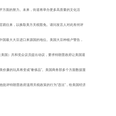
平方面的努力。未来，街道将举办更多高质量的文化活
贸易往来，以换取美方关税豁免。请问发言人对此有何评
中国最大大豆进口来源国的地位。美国大豆种植户警告，
（美国）共和党众议员提出动议，要求特朗普政府让美国退
价廉的玩具将变成“奢侈品”。美国商务部多个方面数据显
批评特朗普政府滥用关税政策的行为“违法”，给美国经济