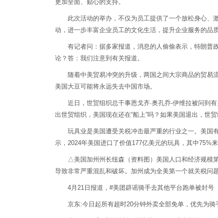
更加全面、贴心的支持。
此次活动的举办，不仅为员工提供了一个放松身心、激发
动，进一步丰富企业员工的文化生活，提升企业服务的品
有记者问：据多家报道，消息的人偷偷表示，特朗普政府
论？答：我们注意到有关报道。
随着中美贸易冲突的升级，两国之间大宗商品的贸易流向
美国大豆可能将永远失去中国市场。
近日，世贸组织总干事恩戈齐·奥孔乔-伊维拉被问到有关
出世贸组织，美国现在还在“船上”吗？如果美国退出，世
玩具业是美国遭受关税冲击最严重的行业之一。美国有线
示，2024年美国进口了价值177亿美元的玩具，其中75%
△美国加州州长纽森（资料图）美国人口和经济规模第一
导致非常严重混乱和破坏。加州成为全美第一个就关税问
4月21日报道，#美团辟谣骑手去其他平台跑单被封号 
京东:今日起所有超时20分钟外卖全部免单，优先为骑手