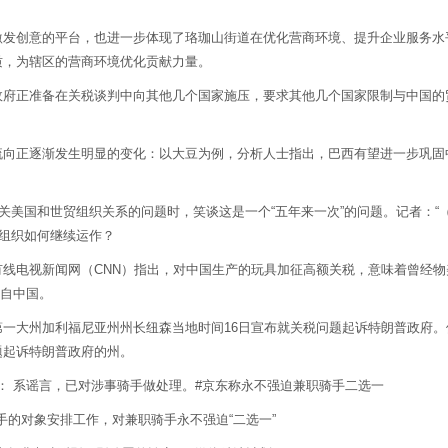
创意的平台，也进一步体现了珞珈山街道在优化营商环境、提升企业服务水
质，为辖区的营商环境优化贡献力量。
正准备在关税谈判中向其他几个国家施压，要求其他几个国家限制与中国的
正逐渐发生明显的变化：以大豆为例，分析人士指出，巴西有望进一步巩固
美国和世贸组织关系的问题时，笑谈这是一个“五年来一次”的问题。记者：“
贸组织如何继续运作？
电视新闻网（CNN）指出，对中国生产的玩具加征高额关税，意味着曾经物美
来自中国。
大州加利福尼亚州州长纽森当地时间16日宣布就关税问题起诉特朗普政府。他
题起诉特朗普政府的州。
： 系谣言，已对涉事骑手做处理。#京东称永不强迫兼职骑手二选一
的对象安排工作，对兼职骑手永不强迫“二选一”