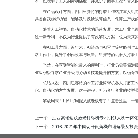
本，也缓解了工人的劳动强度，并减少了因手工操作带来
在产品设计方面，四川纽赛特的打磨工作站注重人机协作
具备自我诊断功能，能够及时反馈故障信息，保障生产线
随着人工智能、自动化技术的迅速发展，木工行业也面临
这一新专利，不仅为行业提供了有效解决方案，也为未来
在AI工具方面，近年来，AI绘画与AI写作等智能创作工
常工作中，提升了创作效率与质量。纽赛特的机器人打磨工
当然，在享受智能化带来的便利时，行业仍需警惕潜藏的
业应积极寻求产业升级与劳动者技能提升的方案，以确保
总结来说，四川纽赛特的木工行业椅背机器人打磨工作站
化、自动化的方向发展。这一进程，将为各行各业的转型
解放周末！用AI写周报又被老板夸了！点击这里，一键
上一个：
江西索瑞达获激光打标机专利引领人机一体
下一个：
2016-2021年中國切开倒角機市場远景及投