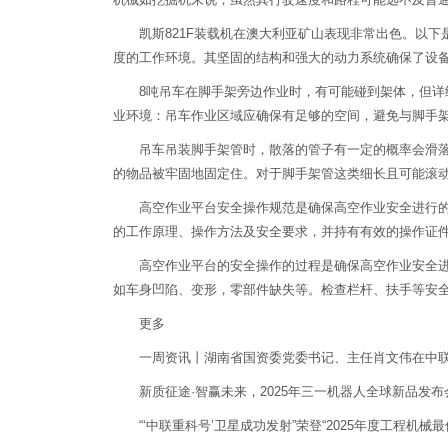
凯斯821F装载机在澳大利亚矿山表现非常出色。以下是
度的工作环境。其坚固的结构和强大的动力系统确保了设备
8吨吊车在脚手架旁边作业时，有可能碰到架体，但详细
业环境：吊车作业区域应确保有足够的空间，避免与脚手
吊车吊装脚手架管时，散落的管子有一定的概率会滑落。
的物品被牢固地固定住。对于脚手架管这类细长且可能滚
高空作业平台安全操作规范是确保高空作业安全进行的重
的工作原理、操作方法及安全要求，并持有有效的操作证
高空作业平台的安全操作的过程是确保高空作业安全进行
如车身凹陷、变形，零部件缺失等。检查栏杆、扶手等安
更多
一周资讯丨湖南省国资委党委书记、主任肖文伟在中联重科调
新质征途·智赢未来，2025年三一机器人全球新品发布会圆
“‘中联重科号’卫星成功发射”荣登“2025年度工程机械