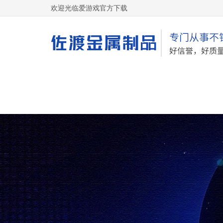
欢迎光临爱游戏官方下载
网站首页
关于我们
网站地图