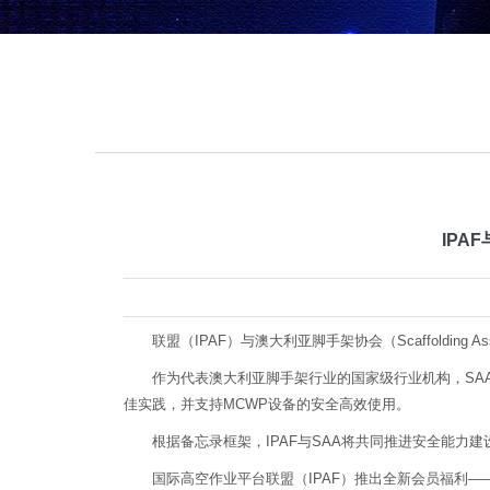
IP
联盟（IPAF）与澳大利亚脚手架协会（Scaffolding A
作为代表澳大利亚脚手架行业的国家级行业机构，SAA
佳实践，并支持MCWP设备的安全高效使用。
根据备忘录框架，IPAF与SAA将共同推进安全能力建
国际高空作业平台联盟（IPAF）推出全新会员福利—