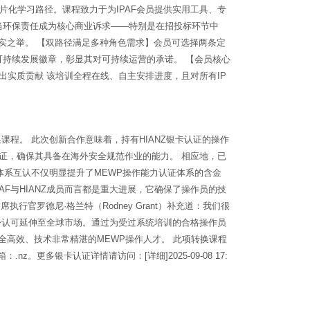
片化学习路径。课程致力于为IPAF会员提供实用工具、专
表示：当环保责任成为核心商业诉求——特别是在招投标环节中
实之举。 【双路径满足多种角色需求】会员可选择两条定
可持续发展徽章，彰显其对可持续运营的承诺。 【会员核心
出实质贡献 该培训全程在线、自主安排进度，且对所有IP
课程。 此次创新合作意味着，持有HIANZ银卡认证的操作
认证，确保其具备在海外安全规范作业的能力。 相应地，已
跨体系互认不仅明显提升了MEWP操作能力认证体系的含金
IPAF与HIANZ成员而言都是重大进展，它确保了操作员的技
官罗德尼·格兰特（Rodney Grant）补充道：我们很
份认可延伸至全球市场。通过为受过系统培训的合格操作员
高效、技术非常精湛的MEWP操作人才。 此项转换课程
z。更多银卡认证详情请访问：[详细]2025-09-08 17: