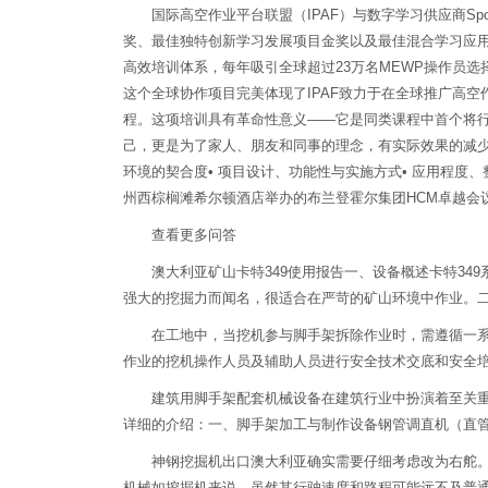
国际高空作业平台联盟（IPAF）与数字学习供应商Spo
奖、最佳独特创新学习发展项目金奖以及最佳混合学习应用
高效培训体系，每年吸引全球超过23万名MEWP操作员选
这个全球协作项目完美体现了IPAF致力于在全球推广高
程。这项培训具有革命性意义——它是同类课程中首个将
己，更是为了家人、朋友和同事的理念，有实际效果的减少
环境的契合度• 项目设计、功能性与实施方式• 应用程度、
州西棕榈滩希尔顿酒店举办的布兰登霍尔集团HCM卓越会议上接
查看更多问答
澳大利亚矿山卡特349使用报告一、设备概述卡特349系
强大的挖掘力而闻名，很适合在严苛的矿山环境中作业。二、
在工地中，当挖机参与脚手架拆除作业时，需遵循一系列
作业的挖机操作人员及辅助人员进行安全技术交底和安全
建筑用脚手架配套机械设备在建筑行业中扮演着至关重要
详细的介绍：一、脚手架加工与制作设备钢管调直机（直
神钢挖掘机出口澳大利亚确实需要仔细考虑改为右舵。这
机械如挖掘机来说，虽然其行驶速度和路程可能远不及普