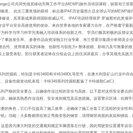
nge公司共同凭借其移动升降工作平台(MEWP)操作员培训课程，斩获布兰
银奖。 此次三重奖项的获得，标志着IPAF历史最悠久且全球认可的MEWP
择修读，其革新成果获得国际权威认可。 IPAF培训经理保罗·罗迪斯对此奖项
空作业平台安全高效使用的使命。来自世界各地的专家通力合作，在严格遵守最新
行为科学与学习科学完美融入培训体系的创新之作。 学员们极其积极的反馈证
了事故发生率。 参赛作品由资深独立行业专家、布兰登霍尔集团分析师及企业高
整合性、使用者真实的体验、创新性与创造力• 整体效能、影响力及可衡量的效益 
受表彰。部分获奖者还将在分组会议上担任演讲嘉宾，分享其领先实践方案。[详细]2
列挖掘机，特别是卡特349D和卡特349DL等型号，在澳大利亚矿山行业中
设备性能发动机表现：卡特349系列挖掘机配备了卡特彼勒CatC1
严格的安全要点，以确保作业过程的安全与高效。以下是对这些安全要点的
培训，确保其熟悉作业流程、安全准则规范及应急措施。设置警示区域：在脚手
的角色，它们不仅提高了施工效率，还确保了施工全套工艺流程的安全性和
管机）功能：大多数都用在矫正弯曲变形的钢管，清理钢管表面的灰垢和锈垢，
是因为澳大利亚的交通规则规定车辆需靠左行驶，因此驾驶室位置通常设在
通车辆，但在工地上移动和操作时，驾驶室的位置同样重要，它关系到驾驶员的