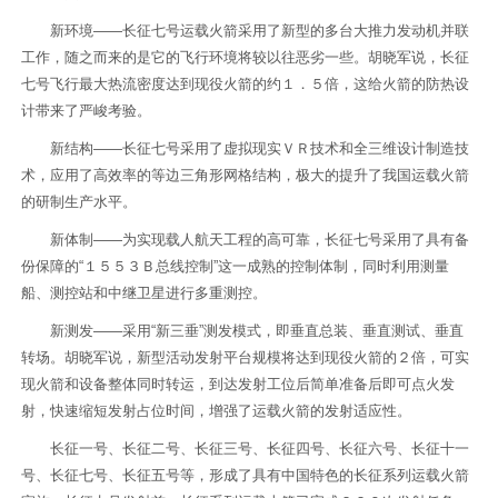
新环境——长征七号运载火箭采用了新型的多台大推力发动机并联
工作，随之而来的是它的飞行环境将较以往恶劣一些。胡晓军说，长征
七号飞行最大热流密度达到现役火箭的约１．５倍，这给火箭的防热设
计带来了严峻考验。
新结构——长征七号采用了虚拟现实ＶＲ技术和全三维设计制造技
术，应用了高效率的等边三角形网格结构，极大的提升了我国运载火箭
的研制生产水平。
新体制——为实现载人航天工程的高可靠，长征七号采用了具有备
份保障的“１５５３Ｂ总线控制”这一成熟的控制体制，同时利用测量
船、测控站和中继卫星进行多重测控。
新测发——采用“新三垂”测发模式，即垂直总装、垂直测试、垂直
转场。胡晓军说，新型活动发射平台规模将达到现役火箭的２倍，可实
现火箭和设备整体同时转运，到达发射工位后简单准备后即可点火发
射，快速缩短发射占位时间，增强了运载火箭的发射适应性。
长征一号、长征二号、长征三号、长征四号、长征六号、长征十一
号、长征七号、长征五号等，形成了具有中国特色的长征系列运载火箭