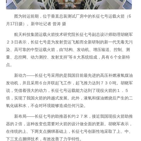
图为转运前期，位于垂直总装测试厂房中的长征七号运载火箭（6
月17日摄）。新华社记者 曾涛 摄
航天科技集团运载火箭技术研究院长征七号副总设计师助理胡晓军
２３日表示，长征七号是为发射货运飞船而全新研制的新一代无毒无污
染、高可靠的中型运载火箭，由“结构、发动机、增压输送、控制、测
量、总控网、动力测控、发射支持”等８大系统组成，具有６个全新特
点。
新动力——长征七号采用的是我国目前最先进的高压补燃液氧煤油
发动机，并且采用６台并联起飞工作，起飞推力达到７３０吨。胡晓军
说，凭借着强大的动力，长征七号运载能力达到了现役火箭的１．５
倍，实现了我国火箭的跨越式发展。此外，液氧和煤油燃烧后产生的二
氧化碳和水，不会对环境能够造成任何污染。
新布局——长征七号的助推器长约２７米，接近我国现役火箭助推
器的２倍，这种改变也需要对火箭的设计做全面的更新。胡晓军表示，
在传统的上、下两支点捆绑基础上，长征七号创新性地采取了上、中、
下三支点捆绑技术，有效改善了力学特性。