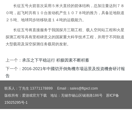
长征五号火箭首次采用５米大直径的箭体结构，总加注量达到７８
０吨，起飞时共有１０台发动机产生１０７８吨的推力，具备近地轨道
２５吨、地球同步转移轨道１４吨的运载能力。
长征五号将直接服务于我国探月三期工程、载人空间站工程和火星
探测工程等具有里程碑意义的国家重大科学技术工程，并用于不同轨道
大型载荷及深空探测任务载荷的发射。
上一个：
承压之下平稳运行 积极因素不断积蓄
下一个：
2016-2021年中國切开倒角機市場远景及投資機會研讨報
告
联系人：丁先生 13771178899 Email：sales@flgxcl.com
版权所有：爱游戏官方下载 地址：无锡市锡山区锡港路186号
苏ICP备
15025295号-1