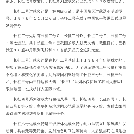
家族。长征七号发射前，长征系列运载火箭已完成２２９次发射任务。
长征二号运载火箭是一种两级火箭，是中国航天运载器的基础型
号。１９７５年１１月２６日，长征二号完成了中国第一颗返回式卫星
发射任务。
长征二号先后有长征二号Ｃ、长征二号Ｄ、长征二号Ｅ、长征二号
Ｆ等改进型。其中长征二号Ｆ是我国的载人航天火箭，截至目前，已将
我国１０艘神舟系列飞船和１０名航天员安全送到太空。
长征三号运载火箭是在长征二号基础上于１９８４年研制成功的，
增加了第三级低温高能液氢液氧发动机。为了适应通信卫星容量和重量
不断增大和变化的要求，此后我国相继研制出长征三号甲、长征三号
乙、长征三号丙三种运载火箭。“长三甲”系列不仅拓展了我国火箭应用
限制范围，也成功打入国际市场。
长征四号系列运载火箭包括风暴一号、长征四号、长征四号Ａ、长
征四号Ｂ等火箭，主要担负地球同步轨道卫星的备份火箭、发射太阳同
步轨道的对地观察应用卫星等任务。
长征六号运载火箭是三级液体运载火箭，动力系统采用液氧煤油发
动机，具有无毒无污染、发射准备时间短等特点，大多数都用在满足微