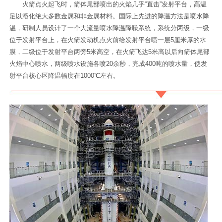
火箭点火起飞时，箭体尾部喷出的火焰几乎“直击”发射平台，高温
足以溶化绝大多数金属和非金属材料。国际上先进的降温方法是喷水降
温，研制人员设计了一个大流量喷水降温降噪系统，系统分两级，一级
位于发射平台上，在火箭发动机点火前给发射平台喷一层5厘米厚的水
膜，二级位于发射平台两旁5米高空，在火箭飞达5米高以后向箭体尾部
火焰中心喷水，两级喷水设施各喷20余秒，完成400吨的喷水量，使发
射平台核心区降温幅度在1000℃左右。