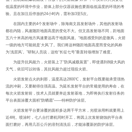
低温度的环境中作业，箭体上部分仪器设施也要面临低温度的环境的考
验。且在加注后停放的24小时内，需补加3至5次。
在国内主要的4个发射场中，除海南文昌发射场外，其他的发射场
都在内陆，风速随距地面高度的变化不大。但文昌发射场不同，距地面
五六十米高的地方风速要远高于地面风速。“地面感受到的是微风，火箭
一级的地方可能就是‘大风’了。我们将这种随距地面高度而变化的风称
为‘浅层风’。”研制人员说，这给“长征七号”垂直转场增加了难度。
为提升抗风能力，火箭装上了“防风减载装置”，即使遇到8级大风的
天气，依旧可以转场，其抗风能力超过现役火箭。
火箭发射点火的刹那，温度高达2800℃，发射平台既要能承受强热
流的冲刷，又要耐得住强高温。为延长发射平台的常规使用的寿命，在
每次火箭发射前，技术人员就要奔赴发射基地，为即将执行发射任务的
平台表面涂覆大面积“防晒霜”——特种防护涂层。
火箭发射平台要涂覆的面积多达两千平方米，光喷涂用料就要用上
近4吨。喷涂时，七八台打磨机同时开工，将因上次发射烧蚀的平台表
面打磨好，再用几百公斤的溶剂清洗后，才能涂覆新的防护涂层。