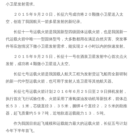
小卫星发射需求。
２０１５年９月２０日，长征六号成功将２０颗微小卫星送入太
空，创造了我国航天一箭多星发射的新纪录。
长征十一号运载火箭是我国新型四级固体运载火箭，也是我国新一
代运载火箭中唯一一型固体型号，大多数都用在满足自然灾害、突发事
件等应急情况下微小卫星发射需求，能实现２４小时以内的快速发射。
２０１５年９月２５日，长征十一号在酒泉卫星发射中心首次点火
发射，成功将４颗微小卫星送入太空。
长征七号运载火箭是我国载人航天工程为发射货运飞船而全新研制
的新一代中型运载火箭，也可用于发射人造卫星等其他航天器。
长征七号运载火箭计划２０１６年６月２５日至２９日择机发射，
执行首次飞行试验任务。火箭采用了液氧煤油发动机等新技术，箭体总
长５３．１米，芯级直径３．３５米，捆绑４个直径２．２５米的助推
器，起飞质量约５９７吨，近地轨道运载能力１３．５吨。
作为我国目前起飞规模和运载能力最大的运载火箭，长征五号计划
今年下半年首飞。