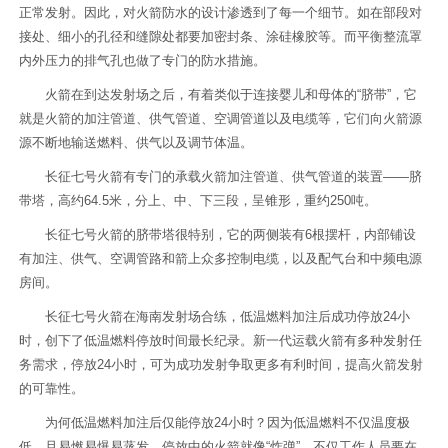
正常发射。因此，对火箭防水的设计渗透到了每一个细节。如在部段对
接处、细小的孔径和缝隙处都要加密封条、涂硅橡胶等。而平衡整流罩
内外压力的排气孔也做了专门的防水措施。
火箭在到达发射场之后，有着类似于连接婴儿和母体的“脐带”，它
就是火箭的加注管道、供气管道、空调管道以及电缆等，它们向火箭源
源不断地输送燃料、供气以及调节体温。
长征七号火箭有专门的承载火箭加注管道、供气管道的装置——脐
带塔，高约64.5米，分上、中、下三段，呈锥形，重约250吨。
长征七号火箭的脐带塔很特别，它的两侧装有6根摆杆，内部铺设
有加注、供气、空调管路和箭上众多控制电缆，以及配气台和中频电源
房间。
长征七号火箭在海南发射场合练，低温燃料加注后成功停放24小
时，创下了低温燃料停放时间最长纪录。新一代运载火箭有多种发射任
务需求，停放24小时，可为成功发射争取更多有利时间，提高火箭发射
的可靠性。
为何低温燃料加注后仅能停放24小时？因为低温燃料不仅温度极
低，且易燃易爆易蒸发，停放中的火箭就像“炸弹”，不仅工作人员要在