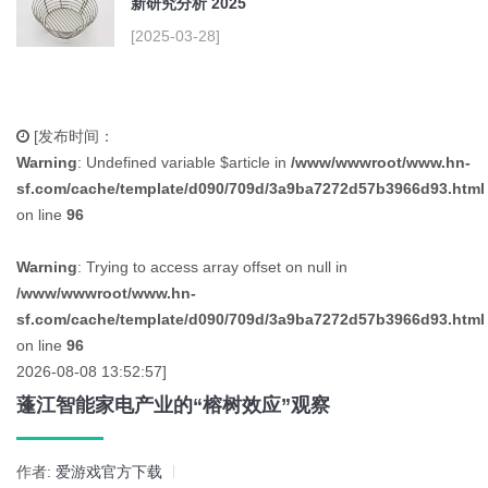
新研究分析 2025
[2025-03-28]
[发布时间：
Warning
: Undefined variable $article in
/www/wwwroot/www.hn-
sf.com/cache/template/d090/709d/3a9ba7272d57b3966d93.html
on line
96
Warning
: Trying to access array offset on null in
/www/wwwroot/www.hn-
sf.com/cache/template/d090/709d/3a9ba7272d57b3966d93.html
on line
96
2026-08-08 13:52:57]
蓬江智能家电产业的“榕树效应”观察
作者:
爱游戏官方下载