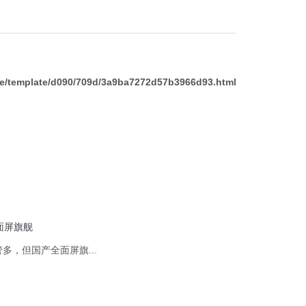
/template/d090/709d/3a9ba7272d57b3966d93.html
面屏旗舰
多，但国产全面屏旗...