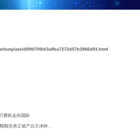
/template/d090/709d/3a9ba7272d57b3966d93.html
果打磨机走向国际
颗坚果正被产自天津静...