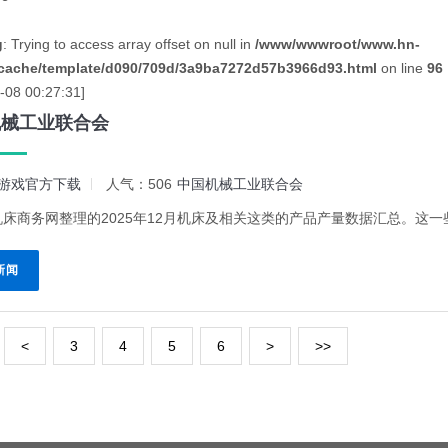
g
: Trying to access array offset on null in
/www/wwwroot/www.hn-
cache/template/d090/709d/3a9ba7272d57b3966d93.html
on line
96
-08 00:27:31]
机械工业联合会
游戏官方下载
人气：506
中国机械工业联合会
床商务网整理的2025年12月机床及相关这类的产品产量数据汇总。这一些
新闻
<
3
4
5
6
>
>>