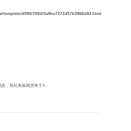
/template/d090/709d/3a9ba7272d57b3966d93.html
，热轧卷板期货将于3...