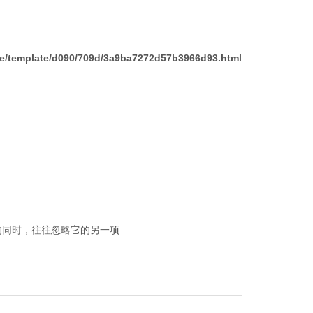
/template/d090/709d/3a9ba7272d57b3966d93.html
时，往往忽略它的另一项...