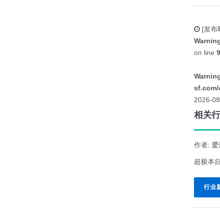
[发布
Warnin
on line
Warnin
sf.com/
2026-08
相关行
作者:
爱
超极本
行业